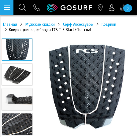
0
https://mc.yandex.ru/pixel/28467905289433451?rnd=%aw_random%
Главная
Мужские скидки
Сёрф Аксессуары
Коврики
Коврик для серфборда FCS T-3 Black/Charcoal