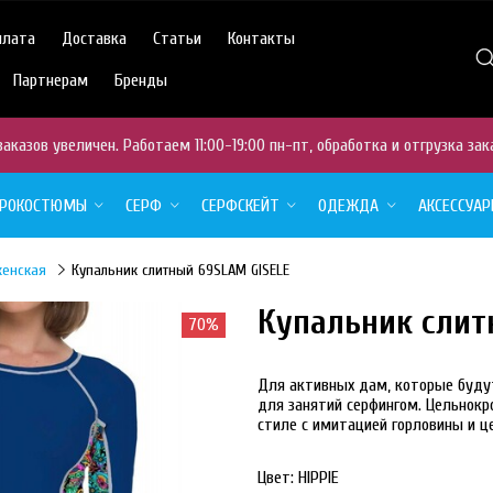
плата
Доставка
Статьи
Контакты
Партнерам
Бренды
аказов увеличен. Работаем 11:00-19:00 пн-пт, обработка и отгрузка зак
ДРОКОСТЮМЫ
СЕРФ
СЕРФСКЕЙТ
ОДЕЖДА
АКСЕССУА
женская
Купальник слитный 69SLAM GISELE
Купальник слит
70%
Для активных дам, которые буду
для занятий серфингом. Цельнокр
стиле с имитацией горловины и 
Цвет:
HIPPIE