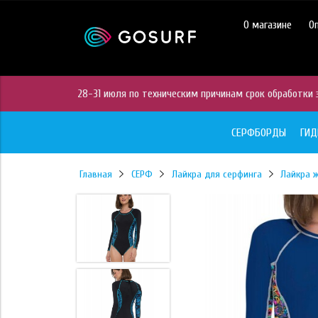
https://mc.yandex.ru/pixel/28467905289433451?rnd=%aw_random%
О магазине
О
28-31 июля по техническим причинам срок обработки з
СЕРФБОРДЫ
ГИ
Главная
СЕРФ
Лайкра для серфинга
Лайкра 
70%