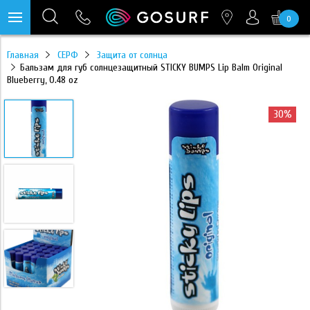
0
https://mc.yandex.ru/pixel/28467905289433451?rnd=%aw_random%
Главная
СЕРФ
Защита от солнца
Бальзам для губ солнцезащитный STICKY BUMPS Lip Balm Original
Blueberry, 0.48 oz
30%