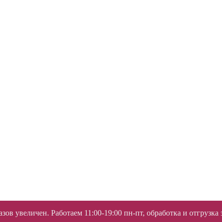
ов увеличен. Работаем 11:00-19:00 пн-пт, обработка и отгрузка