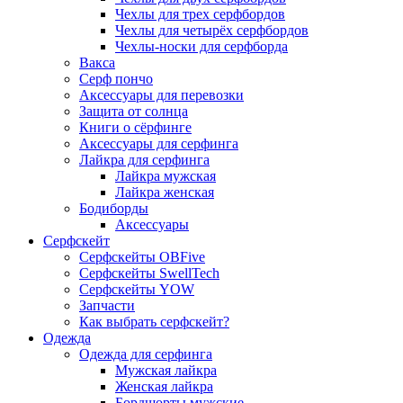
Чехлы для трех серфбордов
Чехлы для четырёх серфбордов
Чехлы-носки для серфборда
Вакса
Серф пончо
Аксессуары для перевозки
Защита от солнца
Книги о сёрфинге
Аксессуары для серфинга
Лайкра для серфинга
Лайкра мужская
Лайкра женская
Бодиборды
Аксессуары
Серфскейт
Серфскейты OBFive
Серфскейты SwellTech
Серфскейты YOW
Запчасти
Как выбрать серфскейт?
Одежда
Одежда для серфинга
Мужская лайкра
Женская лайкра
Бордшорты мужские