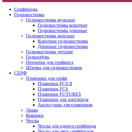
Серфборды
Гидрокостюмы
Гидрокостюмы мужские
Гидрокостюмы короткие
Гидрокостюмы длинные
Гидрокостюмы женские
Короткие гидрокостюмы
Длинные гидрокостюмы
Гидрокостюмы детские
Гидрообувь
Перчатки для серфинга
Шлемы для гидрокостюмов
СЕРФ
Плавники для серфа
Плавники FCS II
Плавники FCS
Плавники FUTURES
Плавники для лонгборда
Аксессуары для плавников
Лиши
Коврики
Чехлы
Чехлы для одного серфборда
Чехлы для двух серфбордов