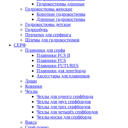
Гидрокостюмы длинные
Гидрокостюмы женские
Короткие гидрокостюмы
Длинные гидрокостюмы
Гидрокостюмы детские
Гидрообувь
Перчатки для серфинга
Шлемы для гидрокостюмов
СЕРФ
Плавники для серфа
Плавники FCS II
Плавники FCS
Плавники FUTURES
Плавники для лонгборда
Аксессуары для плавников
Лиши
Коврики
Чехлы
Чехлы для одного серфборда
Чехлы для двух серфбордов
Чехлы для трех серфбордов
Чехлы для четырёх серфбордов
Чехлы-носки для серфборда
Вакса
Серф пончо