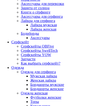
Аксессуары для перевозки
Защита от солнца
Книги о сёрфинге
Аксессуары для серфинга
Лайкра для серфинга
Лайкра мужская
Лайкра женская
Бодиборды
Аксессуары
Серфскейт
Серфскейты OBFive
Серфскейты SwellTech
Серфскейты YOW
Запчасти
Как выбрать серфскейт?
Одежда
Одежда для серфинга
Мужская лайкра
Женская лайкра
Бордшорты мужские
Бордшорты женские
Одежда женская
Футболки женские
Топы
Купальники