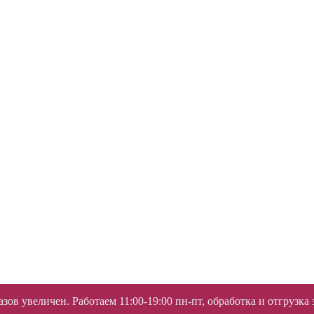
ов увеличен. Работаем 11:00-19:00 пн-пт, обработка и отгрузка