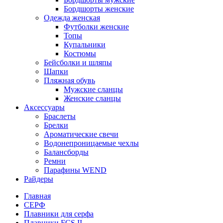
Бордшорты женские
Одежда женская
Футболки женские
Топы
Купальники
Костюмы
Бейсболки и шляпы
Шапки
Пляжная обувь
Мужские сланцы
Женские сланцы
Аксессуары
Браслеты
Брелки
Ароматические свечи
Водонепроницаемые чехлы
Балансборды
Ремни
Парафины WEND
Райдеры
Главная
СЕРФ
Плавники для серфа
Плавники FCS II