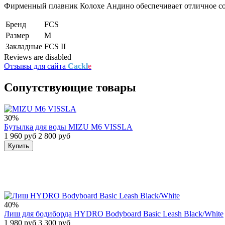
Фирменный плавник Колохе Андино обеспечивает отличное соч
Бренд
FCS
Размер
M
Закладные
FCS II
Reviews are disabled
Отзывы для сайта
Cackl
e
Сопутствующие товары
30%
Бутылка для воды MIZU M6 VISSLA
1 960 руб
2 800 руб
Купить
40%
Лиш для бодиборда HYDRO Bodyboard Basic Leash Black/White
1 980 руб
3 300 руб