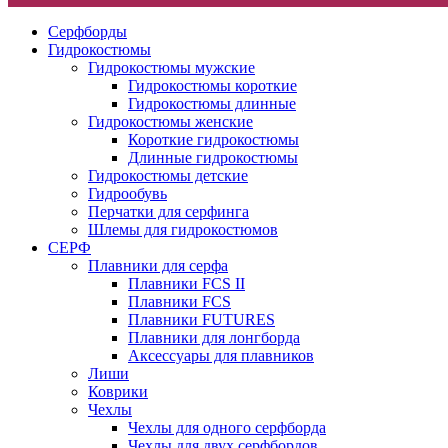
Серфборды
Гидрокостюмы
Гидрокостюмы мужские
Гидрокостюмы короткие
Гидрокостюмы длинные
Гидрокостюмы женские
Короткие гидрокостюмы
Длинные гидрокостюмы
Гидрокостюмы детские
Гидрообувь
Перчатки для серфинга
Шлемы для гидрокостюмов
СЕРФ
Плавники для серфа
Плавники FCS II
Плавники FCS
Плавники FUTURES
Плавники для лонгборда
Аксессуары для плавников
Лиши
Коврики
Чехлы
Чехлы для одного серфборда
Чехлы для двух серфбордов