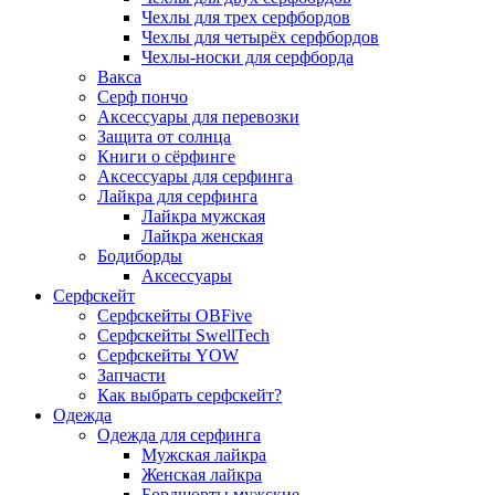
Чехлы для трех серфбордов
Чехлы для четырёх серфбордов
Чехлы-носки для серфборда
Вакса
Серф пончо
Аксессуары для перевозки
Защита от солнца
Книги о сёрфинге
Аксессуары для серфинга
Лайкра для серфинга
Лайкра мужская
Лайкра женская
Бодиборды
Аксессуары
Серфскейт
Серфскейты OBFive
Серфскейты SwellTech
Серфскейты YOW
Запчасти
Как выбрать серфскейт?
Одежда
Одежда для серфинга
Мужская лайкра
Женская лайкра
Бордшорты мужские