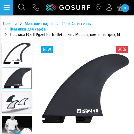
0
https://mc.yandex.ru/pixel/28467905289433451?rnd=%aw_random%
Главная
Мужские скидки
Сёрф Аксессуары
Плавники для серфа
Плавники FCS II Pyzel PC Tri Retail Fins Medium, компл. из трех, M
20%
NEW
20%