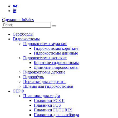
Сделано в InSales
Серфборды
Гидрокостюмы
Гидрокостюмы мужские
Гидрокостюмы короткие
Гидрокостюмы длинные
Гидрокостюмы женские
Короткие гидрокостюмы
Длинные гидрокостюмы
Гидрокостюмы детские
Гидрообувь
Перчатки для серфинга
Шлемы для гидрокостюмов
СЕРФ
Плавники для серфа
Плавники FCS II
Плавники FCS
Плавники FUTURES
Плавники для лонгборда