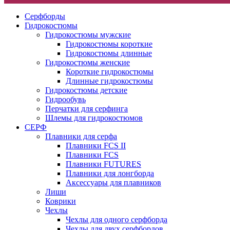
Серфборды
Гидрокостюмы
Гидрокостюмы мужские
Гидрокостюмы короткие
Гидрокостюмы длинные
Гидрокостюмы женские
Короткие гидрокостюмы
Длинные гидрокостюмы
Гидрокостюмы детские
Гидрообувь
Перчатки для серфинга
Шлемы для гидрокостюмов
СЕРФ
Плавники для серфа
Плавники FCS II
Плавники FCS
Плавники FUTURES
Плавники для лонгборда
Аксессуары для плавников
Лиши
Коврики
Чехлы
Чехлы для одного серфборда
Чехлы для двух серфбордов