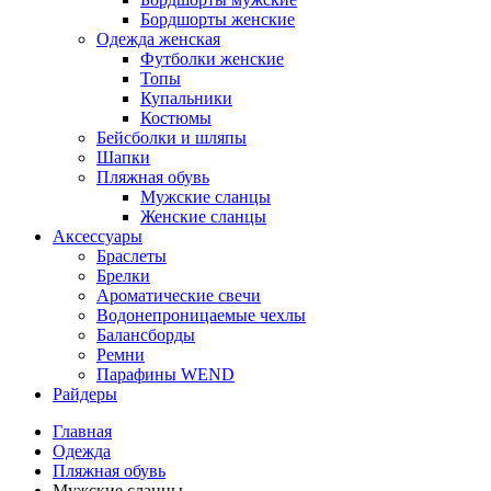
Бордшорты женские
Одежда женская
Футболки женские
Топы
Купальники
Костюмы
Бейсболки и шляпы
Шапки
Пляжная обувь
Мужские сланцы
Женские сланцы
Аксессуары
Браслеты
Брелки
Ароматические свечи
Водонепроницаемые чехлы
Балансборды
Ремни
Парафины WEND
Райдеры
Главная
Одежда
Пляжная обувь
Мужские сланцы