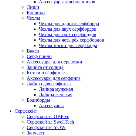
Аксессуары для плавников
Лиши
Коврики
Чехлы
Чехлы для одного серфборда
Чехлы для двух серфбордов
Чехлы для трех серфбордов
Чехлы для четырёх серфбордов
Чехлы-носки для серфборда
Вакса
Серф пончо
Аксессуары для перевозки
Защита от солнца
Книги о сёрфинге
Аксессуары для серфинга
Лайкра для серфинга
Лайкра мужская
Лайкра женская
Бодиборды
Аксессуары
Серфскейт
Серфскейты OBFive
Серфскейты SwellTech
Серфскейты YOW
Запчасти