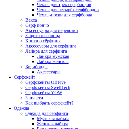
Чехлы для трех серфбордов
Чехлы для четырёх серфбордов
Чехлы-носки для серфборда
Вакса
Серф пончо
Аксессуары для перевозки
Защита от солнца
Книги о сёрфинге
Аксессуары для серфинга
Лайкра для серфинга
Лайкра мужская
Лайкра женская
Бодиборды
Аксессуары
Серфскейт
Серфскейты OBFive
Серфскейты SwellTech
Серфскейты YOW
Запчасти
Как выбрать серфскейт?
Одежда
Одежда для серфинга
Мужская лайкра
Женская лайкра
Бордшорты мужские