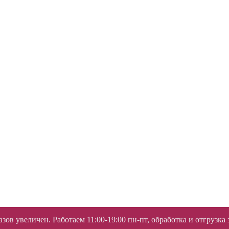
ов увеличен. Работаем 11:00-19:00 пн-пт, обработка и отгрузка