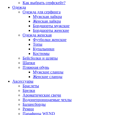
Как выбрать серфскейт?
Одежда
Одежда для серфинга
Мужская лайкра
Женская лайкра
Бордшорты мужские
Бордшорты женские
Одежда женская
Футболки женские
Топы
Купальники
Костюмы
Бейсболки и шляпы
Шапки
Пляжная обувь
Мужские сланцы
Женские сланцы
Аксессуары
Браслеты
Брелки
Ароматические свечи
Водонепроницаемые чехлы
Балансборды
Ремни
Парафины WEND