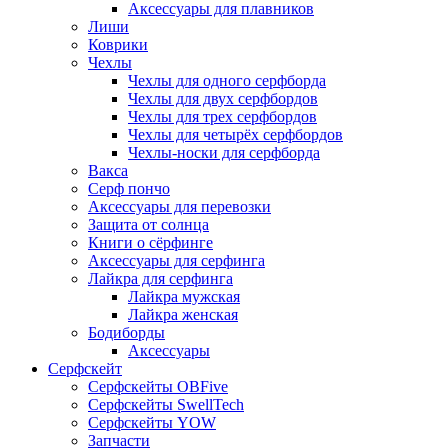
Аксессуары для плавников
Лиши
Коврики
Чехлы
Чехлы для одного серфборда
Чехлы для двух серфбордов
Чехлы для трех серфбордов
Чехлы для четырёх серфбордов
Чехлы-носки для серфборда
Вакса
Серф пончо
Аксессуары для перевозки
Защита от солнца
Книги о сёрфинге
Аксессуары для серфинга
Лайкра для серфинга
Лайкра мужская
Лайкра женская
Бодиборды
Аксессуары
Серфскейт
Серфскейты OBFive
Серфскейты SwellTech
Серфскейты YOW
Запчасти