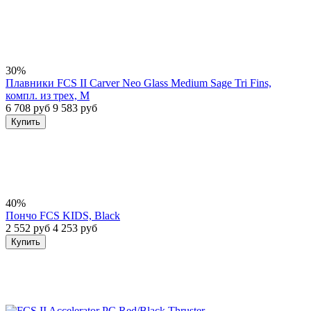
30%
Плавники FCS II Carver Neo Glass Medium Sage Tri Fins,
компл. из трех, M
6 708 руб
9 583 руб
Купить
40%
Пончо FCS KIDS, Black
2 552 руб
4 253 руб
Купить