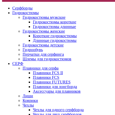
Серфборды
Гидрокостюмы
Гидрокостюмы мужские
Гидрокостюмы короткие
Гидрокостюмы длинные
Гидрокостюмы женские
Короткие гидрокостюмы
Длинные гидрокостюмы
Гидрокостюмы детские
Гидрообувь
Перчатки для серфинга
Шлемы для гидрокостюмов
СЕРФ
Плавники для серфа
Плавники FCS II
Плавники FCS
Плавники FUTURES
Плавники для лонгборда
Аксессуары для плавников
Лиши
Коврики
Чехлы
Чехлы для одного серфборда
Чехлы для двух серфбордов