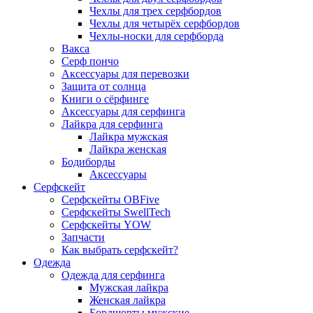
Чехлы для трех серфбордов
Чехлы для четырёх серфбордов
Чехлы-носки для серфборда
Вакса
Серф пончо
Аксессуары для перевозки
Защита от солнца
Книги о сёрфинге
Аксессуары для серфинга
Лайкра для серфинга
Лайкра мужская
Лайкра женская
Бодиборды
Аксессуары
Серфскейт
Серфскейты OBFive
Серфскейты SwellTech
Серфскейты YOW
Запчасти
Как выбрать серфскейт?
Одежда
Одежда для серфинга
Мужская лайкра
Женская лайкра
Бордшорты мужские