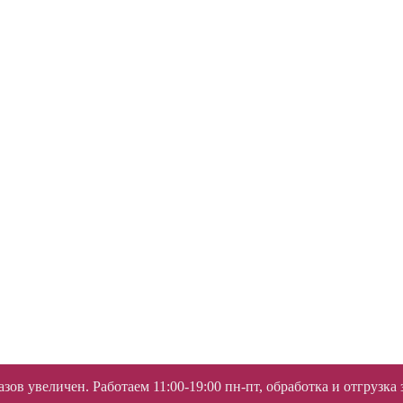
ов увеличен. Работаем 11:00-19:00 пн-пт, обработка и отгрузка