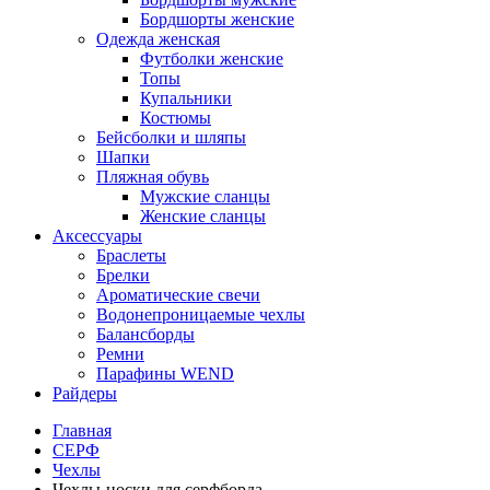
Бордшорты женские
Одежда женская
Футболки женские
Топы
Купальники
Костюмы
Бейсболки и шляпы
Шапки
Пляжная обувь
Мужские сланцы
Женские сланцы
Аксессуары
Браслеты
Брелки
Ароматические свечи
Водонепроницаемые чехлы
Балансборды
Ремни
Парафины WEND
Райдеры
Главная
СЕРФ
Чехлы
Чехлы-носки для серфборда