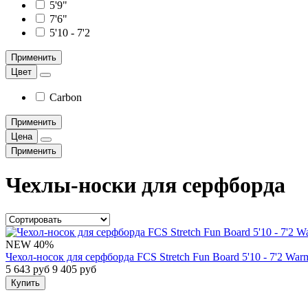
5'9"
7'6"
5'10 - 7'2
Применить
Цвет
Carbon
Применить
Цена
Применить
Чехлы-носки для серфборда
NEW
40%
Чехол-носок для серфборда FCS Stretch Fun Board 5'10 - 7'2 War
5 643 руб
9 405 руб
Купить