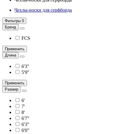
Чехлы-носки для серфборда
Фильтры
0
Бренд
FCS
Применить
Длина
6'3"
5'9"
Применить
Размер
6'
7'
8'
6'7"
6'3"
6'0"