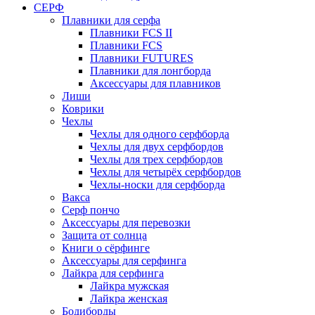
СЕРФ
Плавники для серфа
Плавники FCS II
Плавники FCS
Плавники FUTURES
Плавники для лонгборда
Аксессуары для плавников
Лиши
Коврики
Чехлы
Чехлы для одного серфборда
Чехлы для двух серфбордов
Чехлы для трех серфбордов
Чехлы для четырёх серфбордов
Чехлы-носки для серфборда
Вакса
Серф пончо
Аксессуары для перевозки
Защита от солнца
Книги о сёрфинге
Аксессуары для серфинга
Лайкра для серфинга
Лайкра мужская
Лайкра женская
Бодиборды