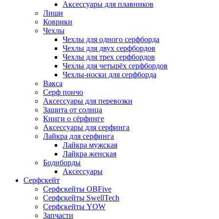
Аксессуары для плавников
Лиши
Коврики
Чехлы
Чехлы для одного серфборда
Чехлы для двух серфбордов
Чехлы для трех серфбордов
Чехлы для четырёх серфбордов
Чехлы-носки для серфборда
Вакса
Серф пончо
Аксессуары для перевозки
Защита от солнца
Книги о сёрфинге
Аксессуары для серфинга
Лайкра для серфинга
Лайкра мужская
Лайкра женская
Бодиборды
Аксессуары
Серфскейт
Серфскейты OBFive
Серфскейты SwellTech
Серфскейты YOW
Запчасти