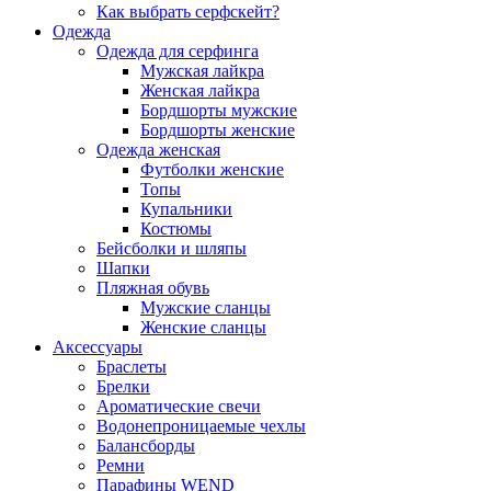
Как выбрать серфскейт?
Одежда
Одежда для серфинга
Мужская лайкра
Женская лайкра
Бордшорты мужские
Бордшорты женские
Одежда женская
Футболки женские
Топы
Купальники
Костюмы
Бейсболки и шляпы
Шапки
Пляжная обувь
Мужские сланцы
Женские сланцы
Аксессуары
Браслеты
Брелки
Ароматические свечи
Водонепроницаемые чехлы
Балансборды
Ремни
Парафины WEND