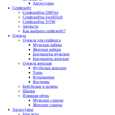
Аксессуары
Серфскейт
Серфскейты OBFive
Серфскейты SwellTech
Серфскейты YOW
Запчасти
Как выбрать серфскейт?
Одежда
Одежда для серфинга
Мужская лайкра
Женская лайкра
Бордшорты мужские
Бордшорты женские
Одежда женская
Футболки женские
Топы
Купальники
Костюмы
Бейсболки и шляпы
Шапки
Пляжная обувь
Мужские сланцы
Женские сланцы
Аксессуары
Браслеты