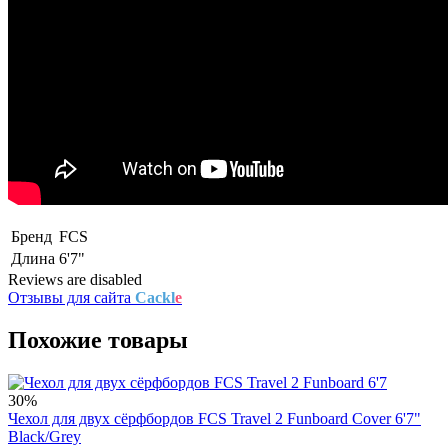
Бренд
FCS
Длина
6'7"
Reviews are disabled
Отзывы для сайта
Cackl
e
Похожие товары
30%
Чехол для двух сёрфбордов FCS Travel 2 Funboard Cover 6'7"
Black/Grey