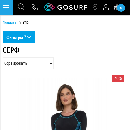
0
https://mc.yandex.ru/pixel/28467905289433451?rnd=%aw_random%
Главная
СЕРФ
0
Фильтры
СЕРФ
Цвет
Black
Размер
6
Blue
Бренд
70%
STICKY BUMPS
8
Длина
White
6'0"
FCS
Размер
S
Yellow
M
6'3"
Закладные
TORQ
M
Green
FCS II
L
SPF
Применить
7'6"
CHANNEL ISLANDS