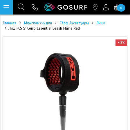
0
https://mc.yandex.ru/pixel/28467905289433451?rnd=%aw_random%
Главная
Мужские скидки
Сёрф Аксессуары
Лиши
Лиш FCS 5' Comp Essential Leash Flame Red
30%