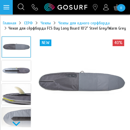
0
https://mc.yandex.ru/pixel/28467905289433451?rnd=%aw_random%
Главная
СЕРФ
Чехлы
Чехлы для одного серфборда
Чехол для сёрфборда FCS Day Long Board 10'2" Steel Grey/Warm Grey
NEW
40%