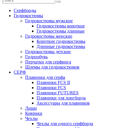
Серфборды
Гидрокостюмы
Гидрокостюмы мужские
Гидрокостюмы короткие
Гидрокостюмы длинные
Гидрокостюмы женские
Короткие гидрокостюмы
Длинные гидрокостюмы
Гидрокостюмы детские
Гидрообувь
Перчатки для серфинга
Шлемы для гидрокостюмов
СЕРФ
Плавники для серфа
Плавники FCS II
Плавники FCS
Плавники FUTURES
Плавники для лонгборда
Аксессуары для плавников
Лиши
Коврики
Чехлы
Чехлы для одного серфборда