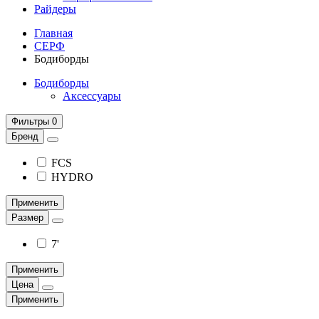
Райдеры
Главная
СЕРФ
Бодиборды
Бодиборды
Аксессуары
Фильтры
0
Бренд
FCS
HYDRO
Применить
Размер
7'
Применить
Цена
Применить