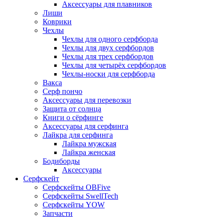
Аксессуары для плавников
Лиши
Коврики
Чехлы
Чехлы для одного серфборда
Чехлы для двух серфбордов
Чехлы для трех серфбордов
Чехлы для четырёх серфбордов
Чехлы-носки для серфборда
Вакса
Серф пончо
Аксессуары для перевозки
Защита от солнца
Книги о сёрфинге
Аксессуары для серфинга
Лайкра для серфинга
Лайкра мужская
Лайкра женская
Бодиборды
Аксессуары
Серфскейт
Серфскейты OBFive
Серфскейты SwellTech
Серфскейты YOW
Запчасти