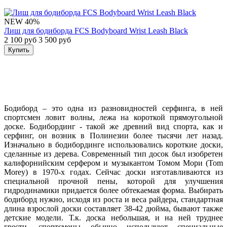
NEW
40%
Лиш для бодиборда FCS Bodyboard Wrist Leash Black
2 100 руб
3 500 руб
Купить
Бодиборд – это одна из разновидностей серфинга, в ней
спортсмен ловит волны, лежа на короткой прямоугольной
доске. Бодибординг - такой же древний вид спорта, как и
серфинг, он возник в Полинезии более тысячи лет назад.
Изначально в бодибординге использовались короткие доски,
сделанные из дерева. Современный тип досок был изобретен
калифорнийским серфером и музыкантом Томом Мори (Tom
Morey) в 1970-х годах. Сейчас доски изготавливаются из
специальной прочной пены, которой для улучшения
гидродинамики придается более обтекаемая форма. Выбирать
бодиборд нужно, исходя из роста и веса райдера, стандартная
длина взрослой доски составляет 38-42 дюйма, бывают также
детские модели. Т.к. доска небольшая, и на ней труднее
грести, спортсмены обычно используют специальные