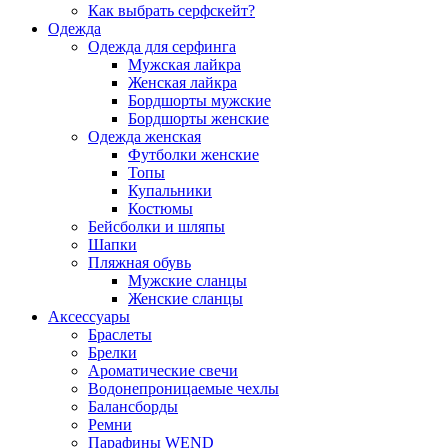
Как выбрать серфскейт?
Одежда
Одежда для серфинга
Мужская лайкра
Женская лайкра
Бордшорты мужские
Бордшорты женские
Одежда женская
Футболки женские
Топы
Купальники
Костюмы
Бейсболки и шляпы
Шапки
Пляжная обувь
Мужские сланцы
Женские сланцы
Аксессуары
Браслеты
Брелки
Ароматические свечи
Водонепроницаемые чехлы
Балансборды
Ремни
Парафины WEND