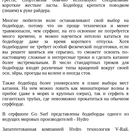
короткие жесткие ласты. Бодиборд крепится поводком
(лишем) к руке райдера.
Многие любители волн останавливают свой выбор на
бодиборде, потому что он проще технически и менее
травмоопасен, чем серфинг, на его освоение не потребуется
много времени, и можно научиться неплохо кататься на
бодиборде даже за время короткого отпуска. Хотя
бодибординг не требует особой физической подготовки, если
вы решите заняться им серьезно, то сможете освоить по-
настоящему сложные и интересные трюки и сделать катание
более экстремальным. В число стандартных трюков для
бодиборда входят различные типы вращений вокруг своей
оси, эйры, проезды на колене и иногда стоя.
Также бодиборд более универсален в плане выбора мест
катания. На нем можно ловить как миниатюрные волны в
прибое (даже в морях и крупных озерах), так и серфить в
гигантских трубах, где невозможно прокатиться на обычном
серфборде.
В серфшопе Go Surf представлены бодиборды одного из
ведущих мировых производителей - Hydro
Запатентованная компанией Hydro технология V-Rail,