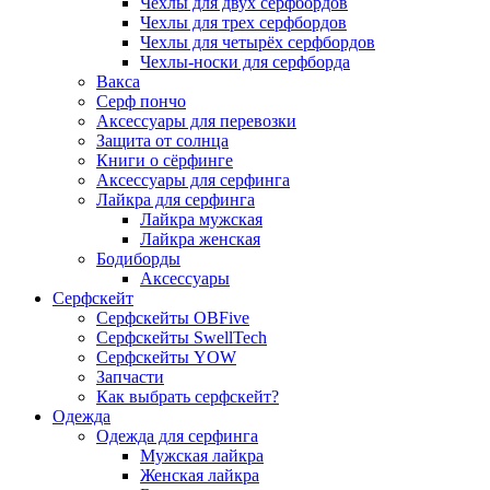
Чехлы для двух серфбордов
Чехлы для трех серфбордов
Чехлы для четырёх серфбордов
Чехлы-носки для серфборда
Вакса
Серф пончо
Аксессуары для перевозки
Защита от солнца
Книги о сёрфинге
Аксессуары для серфинга
Лайкра для серфинга
Лайкра мужская
Лайкра женская
Бодиборды
Аксессуары
Серфскейт
Серфскейты OBFive
Серфскейты SwellTech
Серфскейты YOW
Запчасти
Как выбрать серфскейт?
Одежда
Одежда для серфинга
Мужская лайкра
Женская лайкра