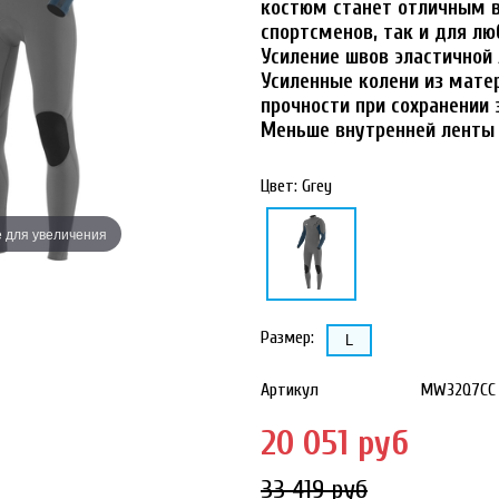
костюм станет отличным 
спортсменов, так и для лю
Усиление швов эластичной 
Усиленные колени из мате
прочности при сохранении 
Меньше внутренней ленты 
Цвет:
Grey
 для увеличения
Наведите для
Размер:
L
Артикул
MW32Q7CC
20 051 руб
33 419 руб