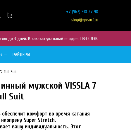
+7
(962) 910 27 90
shop@gosurf.ru
азов до 3 дней. В заказах указывайте адрес ПВЗ СДЭК.
РЫ
РАЙДЕРЫ
 Full Suit
инный мужской VISSLA 7
40%
ll Suit
s обеспечит комфорт во время катания
неопрену Super Stretch.
вает вашу индивидуальность. Этот