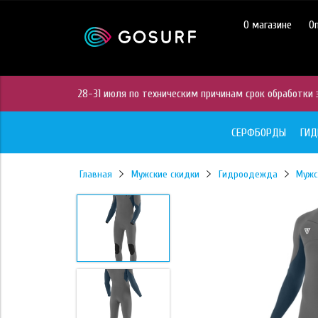
https://mc.yandex.ru/pixel/28467905289433451?rnd=%aw_random%
О магазине
О
28-31 июля по техническим причинам срок обработки з
СЕРФБОРДЫ
ГИ
Главная
Мужские скидки
Гидроодежда
Мужс