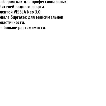
выбором как для профессиональных
бителей водного спорта.
лентой VISSLA Neo 3.0.
риала Supratex для максимальной
эластичности.
= больше растяжимости.
 увеличения
Наведите для увел