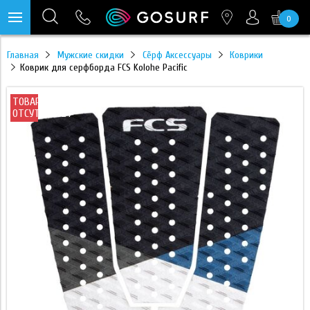
0
https://mc.yandex.ru/pixel/28467905289433451?rnd=%aw_random%
Главная
Мужские скидки
Сёрф Аксессуары
Коврики
Коврик для серфборда FCS Kolohe Pacific
ТОВАР
ОТСУТСТВУЕТ