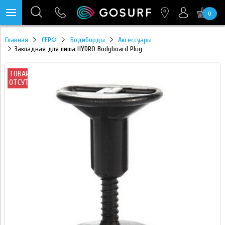
0
https://mc.yandex.ru/pixel/28467905289433451?rnd=%aw_random%
Главная
СЕРФ
Бодиборды
Аксессуары
Закладная для лиша HYDRO Bodyboard Plug
ТОВАР
ОТСУТСТВУЕТ