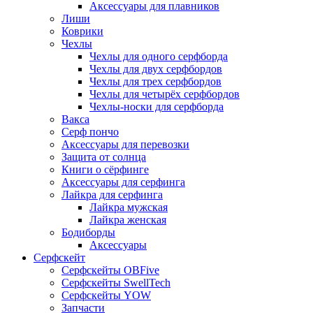
Аксессуары для плавников
Лиши
Коврики
Чехлы
Чехлы для одного серфборда
Чехлы для двух серфбордов
Чехлы для трех серфбордов
Чехлы для четырёх серфбордов
Чехлы-носки для серфборда
Вакса
Серф пончо
Аксессуары для перевозки
Защита от солнца
Книги о сёрфинге
Аксессуары для серфинга
Лайкра для серфинга
Лайкра мужская
Лайкра женская
Бодиборды
Аксессуары
Серфскейт
Серфскейты OBFive
Серфскейты SwellTech
Серфскейты YOW
Запчасти