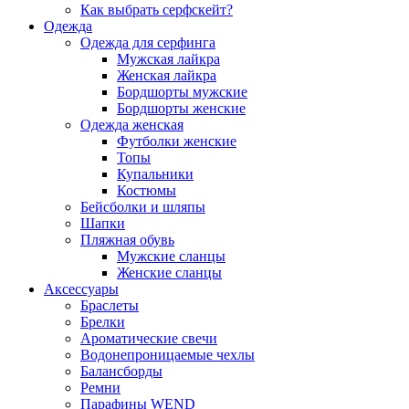
Как выбрать серфскейт?
Одежда
Одежда для серфинга
Мужская лайкра
Женская лайкра
Бордшорты мужские
Бордшорты женские
Одежда женская
Футболки женские
Топы
Купальники
Костюмы
Бейсболки и шляпы
Шапки
Пляжная обувь
Мужские сланцы
Женские сланцы
Аксессуары
Браслеты
Брелки
Ароматические свечи
Водонепроницаемые чехлы
Балансборды
Ремни
Парафины WEND