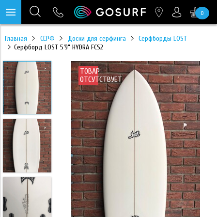
0
https://mc.yandex.ru/pixel/28467905289433451?rnd=%aw_random%
Главная
СЕРФ
Доски для серфинга
Серфборды LOST
Серфборд LOST 5’9” HYDRA FCS2
ТОВАР
ОТСУТСТВУЕТ