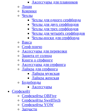
Аксессуары для плавников
Лиши
Коврики
Чехлы
Чехлы для одного серфборда
Чехлы для двух серфбордов
Чехлы для трех серфбордов
Чехлы для четырёх серфбордов
Чехлы-носки для серфборда
Вакса
Серф пончо
Аксессуары для перевозки
Защита от солнца
Книги о сёрфинге
Аксессуары для серфинга
Лайкра для серфинга
Лайкра мужская
Лайкра женская
Бодиборды
Аксессуары
Серфскейт
Серфскейты OBFive
Серфскейты SwellTech
Серфскейты YOW
Запчасти