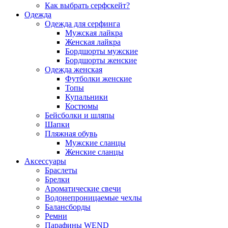
Как выбрать серфскейт?
Одежда
Одежда для серфинга
Мужская лайкра
Женская лайкра
Бордшорты мужские
Бордшорты женские
Одежда женская
Футболки женские
Топы
Купальники
Костюмы
Бейсболки и шляпы
Шапки
Пляжная обувь
Мужские сланцы
Женские сланцы
Аксессуары
Браслеты
Брелки
Ароматические свечи
Водонепроницаемые чехлы
Балансборды
Ремни
Парафины WEND