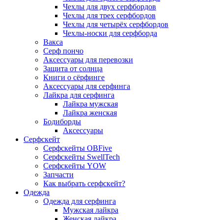
Чехлы для двух серфбордов
Чехлы для трех серфбордов
Чехлы для четырёх серфбордов
Чехлы-носки для серфборда
Вакса
Серф пончо
Аксессуары для перевозки
Защита от солнца
Книги о сёрфинге
Аксессуары для серфинга
Лайкра для серфинга
Лайкра мужская
Лайкра женская
Бодиборды
Аксессуары
Серфскейт
Серфскейты OBFive
Серфскейты SwellTech
Серфскейты YOW
Запчасти
Как выбрать серфскейт?
Одежда
Одежда для серфинга
Мужская лайкра
Женская лайкра