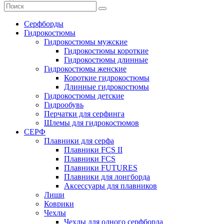
Серфборды
Гидрокостюмы
Гидрокостюмы мужские
Гидрокостюмы короткие
Гидрокостюмы длинные
Гидрокостюмы женские
Короткие гидрокостюмы
Длинные гидрокостюмы
Гидрокостюмы детские
Гидрообувь
Перчатки для серфинга
Шлемы для гидрокостюмов
СЕРФ
Плавники для серфа
Плавники FCS II
Плавники FCS
Плавники FUTURES
Плавники для лонгборда
Аксессуары для плавников
Лиши
Коврики
Чехлы
Чехлы для одного серфборда