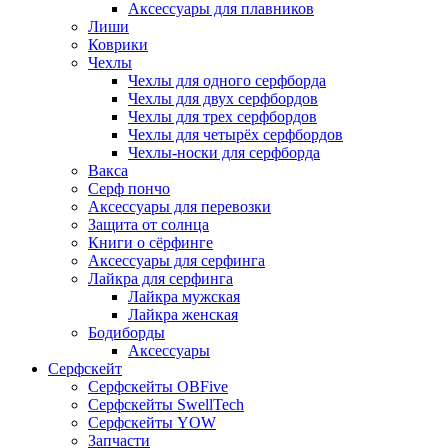
Аксессуары для плавников
Лиши
Коврики
Чехлы
Чехлы для одного серфборда
Чехлы для двух серфбордов
Чехлы для трех серфбордов
Чехлы для четырёх серфбордов
Чехлы-носки для серфборда
Вакса
Серф пончо
Аксессуары для перевозки
Защита от солнца
Книги о сёрфинге
Аксессуары для серфинга
Лайкра для серфинга
Лайкра мужская
Лайкра женская
Бодиборды
Аксессуары
Серфскейт
Серфскейты OBFive
Серфскейты SwellTech
Серфскейты YOW
Запчасти