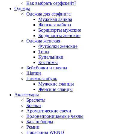
Как выбрать серфскейт?
Одежда
Одежда для серфинга
Мужская лайкра
Женская лайкра
Бордшорты мужские
Бордшорты женские
Одежда женская
Футболки женские
Топы
Купальники
Костюмы
Бейсболки и шляпы
Шапки
Пляжная обувь
Мужские сланцы
Женские сланцы
Аксессуары
Браслеты
Брелки
Ароматические свечи
Водонепроницаемые чехлы
Балансборды
Ремни
Парафины WEND