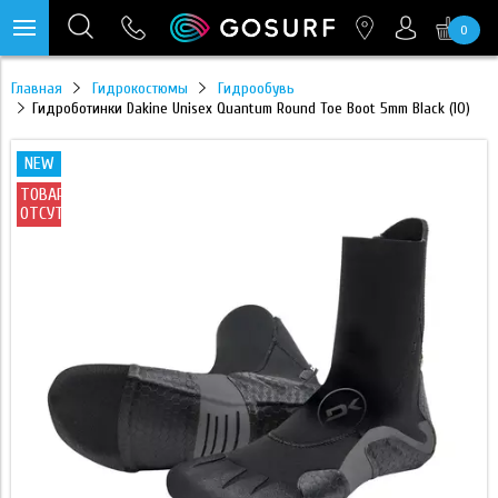
0
https://mc.yandex.ru/pixel/28467905289433451?rnd=%aw_random%
Главная
Гидрокостюмы
Гидрообувь
Гидроботинки Dakine Unisex Quantum Round Toe Boot 5mm Black (10)
NEW
ТОВАР
ОТСУТСТВУЕТ