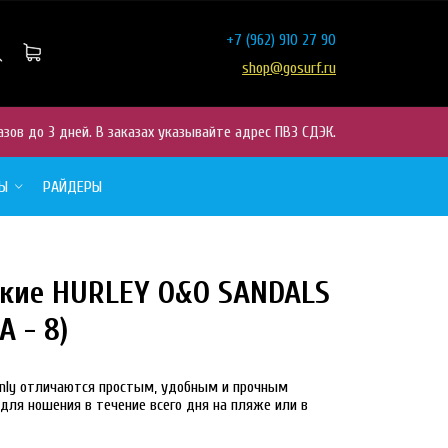
+7
(962) 910 27 90
shop@gosurf.ru
азов до 3 дней. В заказах указывайте адрес ПВЗ СДЭК.
РЫ
РАЙДЕРЫ
кие HURLEY O&O SANDALS
30%
A - 8)
nly отличаются простым, удобным и прочным
ля ношения в течение всего дня на пляже или в