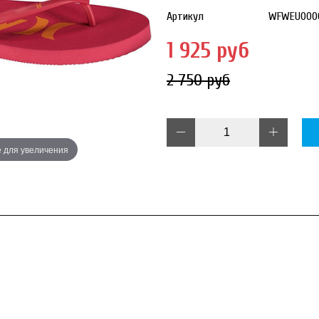
Артикул
WFWEU0000
1 925 руб
2 750 руб
 для увеличения
Наведите 