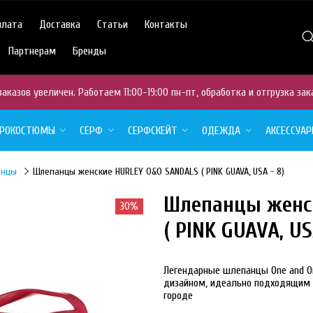
плата
Доставка
Статьи
Контакты
Партнерам
Бренды
аказов увеличен. Работаем 11:00-19:00 пн-пт, обработка и отгрузка зак
ДРОКОСТЮМЫ
СЕРФ
СЕРФСКЕЙТ
ОДЕЖДА
АКСЕССУА
анцы
Шлепанцы женские HURLEY O&O SANDALS ( PINK GUAVA, USA - 8)
Шлепанцы женс
30%
NEW
( PINK GUAVA, US
Легендарные шлепанцы One and O
дизайном, идеально подходящим д
городе