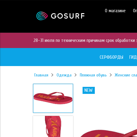
https://mc.yandex.ru/pixel/28467905289433451?rnd=%aw_random%
О магазине
О
28-31 июля по техническим причинам срок обработки з
СЕРФБОРДЫ
ГИ
Главная
Одежда
Пляжная обувь
Женские сл
NEW