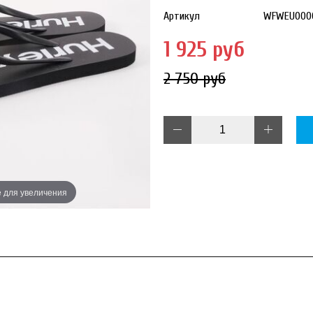
Артикул
WFWEU0000
1 925 руб
2 750 руб
Наведите 
 для увеличения