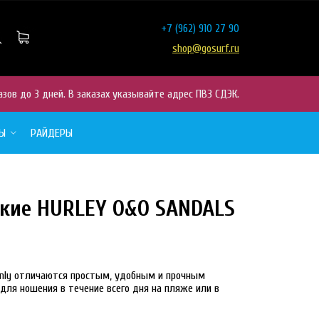
+7
(962) 910 27 90
shop@gosurf.ru
азов до 3 дней. В заказах указывайте адрес ПВЗ СДЭК.
РЫ
РАЙДЕРЫ
кие HURLEY O&O SANDALS
30%
NEW
nly отличаются простым, удобным и прочным
ля ношения в течение всего дня на пляже или в