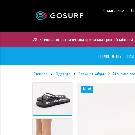
https://mc.yandex.ru/pixel/28467905289433451?rnd=%aw_random%
О магазине
О
28-31 июля по техническим причинам срок обработки з
СЕРФБОРДЫ
ГИ
Главная
Одежда
Пляжная обувь
Женские сл
NEW