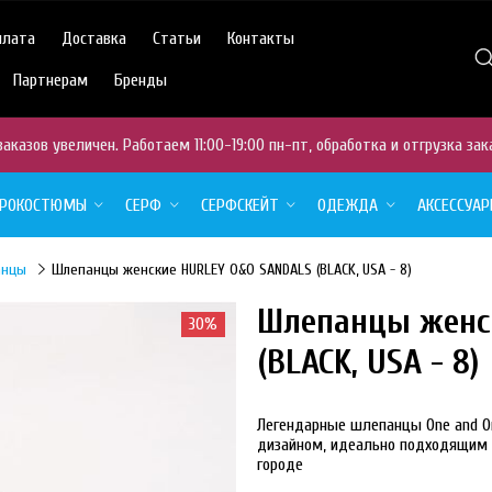
плата
Доставка
Статьи
Контакты
Партнерам
Бренды
аказов увеличен. Работаем 11:00-19:00 пн-пт, обработка и отгрузка зак
ДРОКОСТЮМЫ
СЕРФ
СЕРФСКЕЙТ
ОДЕЖДА
АКСЕССУА
анцы
Шлепанцы женские HURLEY O&O SANDALS (BLACK, USA - 8)
Шлепанцы женс
30%
NEW
(BLACK, USA - 8)
Легендарные шлепанцы One and O
дизайном, идеально подходящим д
городе