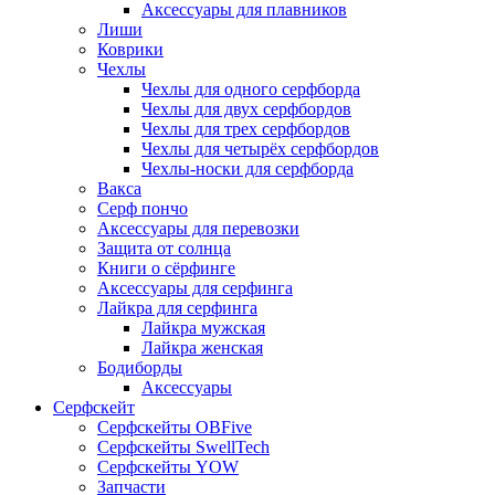
Аксессуары для плавников
Лиши
Коврики
Чехлы
Чехлы для одного серфборда
Чехлы для двух серфбордов
Чехлы для трех серфбордов
Чехлы для четырёх серфбордов
Чехлы-носки для серфборда
Вакса
Серф пончо
Аксессуары для перевозки
Защита от солнца
Книги о сёрфинге
Аксессуары для серфинга
Лайкра для серфинга
Лайкра мужская
Лайкра женская
Бодиборды
Аксессуары
Серфскейт
Серфскейты OBFive
Серфскейты SwellTech
Серфскейты YOW
Запчасти