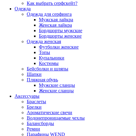
Как выбрать серфскейт?
Одежда
Одежда для серфинга
Мужская лайкра
Женская лайкра
Бордшорты мужские
Бордшорты женские
Одежда женская
Футболки женские
Топы
Купальники
Костюмы
Бейсболки и шляпы
Шапки
Пляжная обувь
Мужские сланцы
Женские сланцы
Аксессуары
Браслеты
Брелки
Ароматические свечи
Водонепроницаемые чехлы
Балансборды
Ремни
Парафины WEND