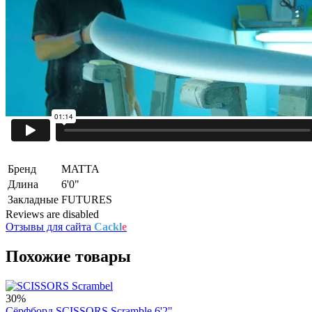
Бренд
MATTA
Длина
6'0"
Закладные
FUTURES
Reviews are disabled
Отзывы для сайта
Cackl
e
Похожие товары
30%
Сёрфборд SCISSORS Scramble 6'2"