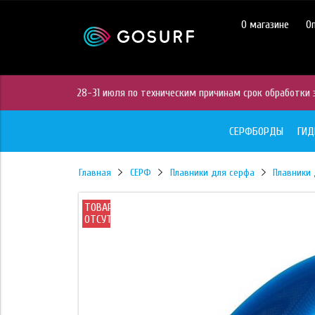
https://mc.yandex.ru/pixel/28467905289433451?rnd=%aw_random%
О магазине
О
28-31 июля по техническим причинам срок обработки з
СЕРФБОРДЫ
ГИ
Главная
СЕРФ
Плавники для серфа
Плавники
ТОВАР
ОТСУТСТВУЕТ