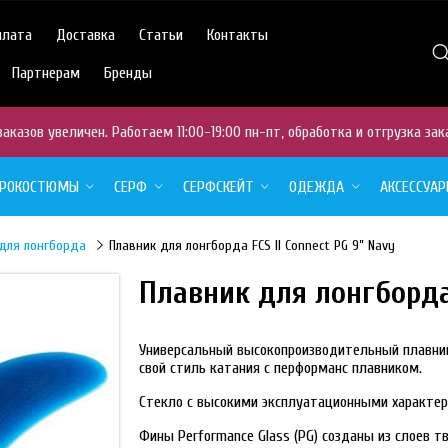
плата
Доставка
Статьи
Контакты
Партнерам
Бренды
аказов увеличен. Работаем 11:00-19:00 пн-пт, обработка и отгрузка зак
ДРОКОСТЮМЫ
СЕРФ
СЕРФСКЕЙТ
ОДЕЖДА
АКСЕССУА
 для лонгборда
Плавник для лонгборда FCS II Connect PG 9” Navy
Плавник для лонгборда 
Универсальный высокопроизводительный плавни
свой стиль катания с перформанс плавником.
Стекло с высокими эксплуатационными характе
Фины Performance Glass (PG) созданы из слоев т