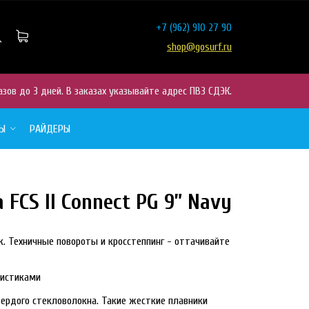
+7
(962) 910 27 90
shop@gosurf.ru
азов до 3 дней. В заказах указывайте адрес ПВЗ СДЭК.
РЫ
РАЙДЕРЫ
FCS II Connect PG 9” Navy
к.
Техничные повороты и кросстеппинг - оттачивайте
ристиками
вердого стекловолокна.
Такие жесткие плавники