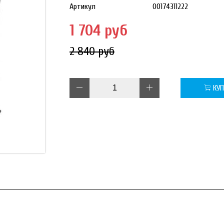
Артикул
00174311222
1 704 руб
2 840 руб
КУ