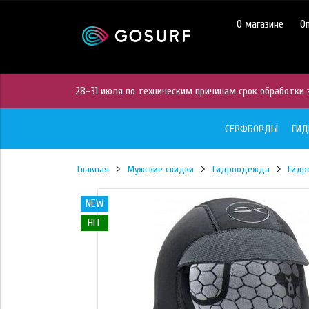
https://mc.yandex.ru/pixel/28467905289433451?rnd=%aw_random%
О магазине
О
28-31 июля по техническим причинам срок обработки з
СЕРФБОРДЫ
ГИ
Главная
Мужские скидки
Гидроодежда
Гидр
NEW
HIT