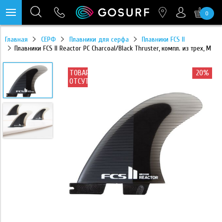
0
https://mc.yandex.ru/pixel/28467905289433451?rnd=%aw_random%
Главная
СЕРФ
Плавники для серфа
Плавники FCS II
Плавники FCS II Reactor PC Charcoal/Black Thruster, компл. из трех, M
ТОВАР
20%
ОТСУТСТВУЕТ