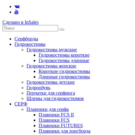
Сделано в InSales
Серфборды
Гидрокостюмы
Гидрокостюмы мужские
Гидрокостюмы короткие
Гидрокостюмы длинные
Гидрокостюмы женские
Короткие гидрокостюмы
Длинные гидрокостюмы
Гидрокостюмы детские
Гидрообувь
Перчатки для серфинга
Шлемы для гидрокостюмов
СЕРФ
Плавники для серфа
Плавники FCS II
Плавники FCS
Плавники FUTURES
Плавники для лонгборда