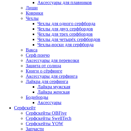
Аксессуары для плавников
Лиши
Коврики
Чехлы
Чехлы для одного серфборда
Чехлы для двух серфбордов
Чехлы для трех серфбордов
Чехлы для четырёх серфбордов
Чехлы-носки для серфборда
Вакса
Серф пончо
Аксессуары для перевозки
Защита от солнца
Книги о сёрфинге
Аксессуары для серфинга
Лайкра для серфинга
Лайкра мужская
Лайкра женская
Бодиборды
Аксессуары
Серфскейт
Серфскейты OBFive
Серфскейты SwellTech
Серфскейты YOW
Запчасти