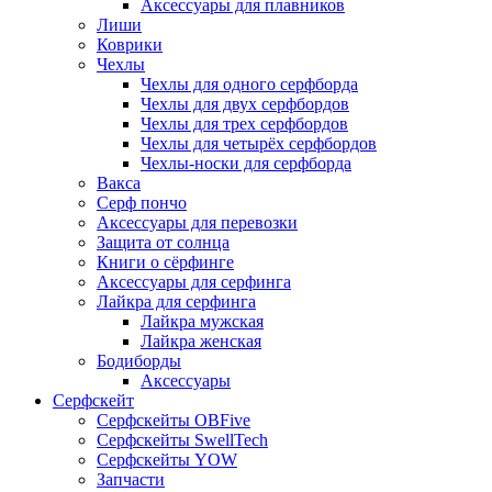
Аксессуары для плавников
Лиши
Коврики
Чехлы
Чехлы для одного серфборда
Чехлы для двух серфбордов
Чехлы для трех серфбордов
Чехлы для четырёх серфбордов
Чехлы-носки для серфборда
Вакса
Серф пончо
Аксессуары для перевозки
Защита от солнца
Книги о сёрфинге
Аксессуары для серфинга
Лайкра для серфинга
Лайкра мужская
Лайкра женская
Бодиборды
Аксессуары
Серфскейт
Серфскейты OBFive
Серфскейты SwellTech
Серфскейты YOW
Запчасти