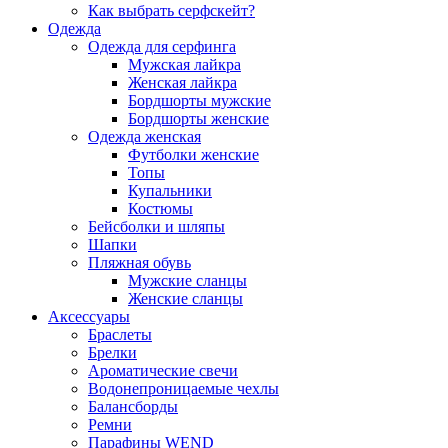
Как выбрать серфскейт?
Одежда
Одежда для серфинга
Мужская лайкра
Женская лайкра
Бордшорты мужские
Бордшорты женские
Одежда женская
Футболки женские
Топы
Купальники
Костюмы
Бейсболки и шляпы
Шапки
Пляжная обувь
Мужские сланцы
Женские сланцы
Аксессуары
Браслеты
Брелки
Ароматические свечи
Водонепроницаемые чехлы
Балансборды
Ремни
Парафины WEND