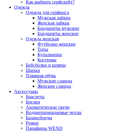
Как выбрать серфскейт?
Одежда
Одежда для серфинга
Мужская лайкра
Женская лайкра
Бордшорты мужские
Бордшорты женские
Одежда женская
Футболки женские
Топы
Купальники
Костюмы
Бейсболки и шляпы
Шапки
Пляжная обувь
Мужские сланцы
Женские сланцы
Аксессуары
Браслеты
Брелки
Ароматические свечи
Водонепроницаемые чехлы
Балансборды
Ремни
Парафины WEND