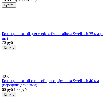
20 051 руб
33 419 руб
Купить
Болт крепежный для серфскейта с гайкой Swelltech 35 мм (1
шт)
70 руб
Купить
40%
Болт крепежный с гайкой для серфскейта Swelltech 40 мм
(передний длинный)
60 руб
100 руб
Купить