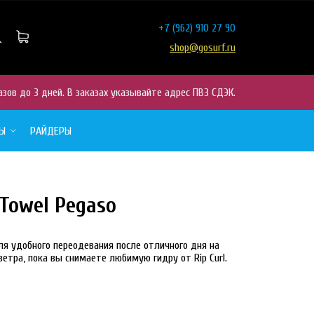
+7
(962) 910 27 90
shop@gosurf.ru
азов до 3 дней. В заказах указывайте адрес ПВЗ СДЭК.
РЫ
РАЙДЕРЫ
Towel Pegaso
я удобного переодевания после отличного дня на
ветра, пока вы снимаете любимую гидру от Rip Curl.