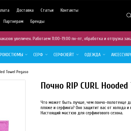
плата
Доставка
Статьи
Контакты
Партнерам
Бренды
аказов увеличен. Работаем 11:00-19:00 пн-пт, обработка и отгрузка зак
ДРОКОСТЮМЫ
СЕРФ
СЕРФСКЕЙТ
ОДЕЖДА
АКСЕССУА
ded Towel Pegaso
Почно RIP CURL Hooded 
Что может быть лучше, чем пончо-полотенце дл
пляже и серфинга? Оно защитит вас от холода и 
Настоящий мастхэв для серфингового сезона.