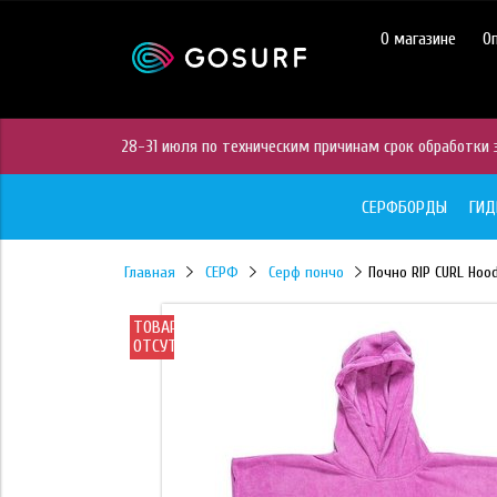
https://mc.yandex.ru/pixel/28467905289433451?rnd=%aw_random%
О магазине
О
28-31 июля по техническим причинам срок обработки з
СЕРФБОРДЫ
ГИ
Главная
СЕРФ
Серф пончо
Почно RIP CURL Hoo
ТОВАР
ОТСУТСТВУЕТ