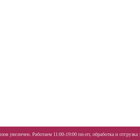
ов увеличен. Работаем 11:00-19:00 пн-пт, обработка и отгрузка