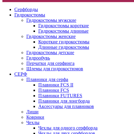
Серфборды
Гидрокостюмы
Гидрокостюмы мужские
Гидрокостюмы короткие
Гидрокостюмы длинные
Гидрокостюмы женские
Короткие гидрокостюмы
Длинные гидрокостюмы
Гидрокостюмы детские
Гидрообувь
Перчатки для серфинга
Шлемы для гидрокостюмов
СЕРФ
Плавники для серфа
Плавники FCS II
Плавники FCS
Плавники FUTURES
Плавники для лонгборда
Аксессуары для плавников
Лиши
Коврики
Чехлы
Чехлы для одного серфборда
Чехлы для двух серфбордов