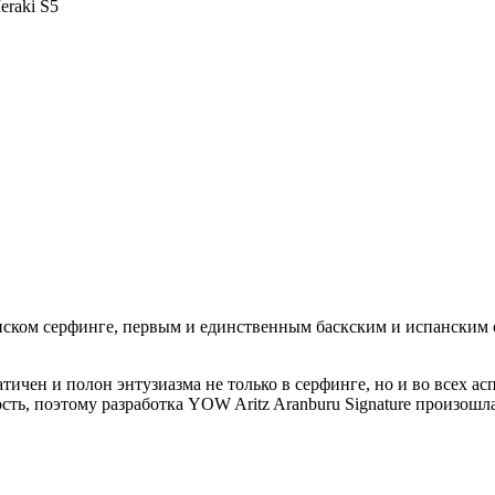
eraki S5
нском серфинге, первым и единственным баскским и испанским
атичен и полон энтузиазма не только в серфинге, но и во всех а
ть, поэтому разработка YOW Aritz Aranburu Signature произошла