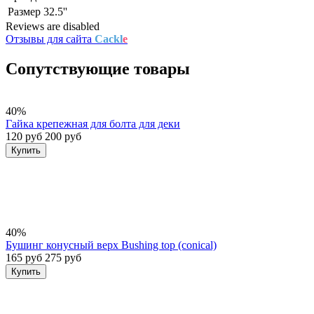
Размер
32.5''
Reviews are disabled
Отзывы для сайта
Cackl
e
Сопутствующие товары
40%
Гайка крепежная для болта для деки
120 руб
200 руб
Купить
40%
Бушинг конусный верх Bushing top (conical)
165 руб
275 руб
Купить