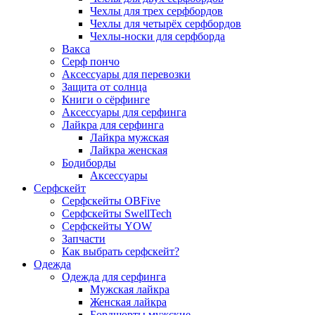
Чехлы для трех серфбордов
Чехлы для четырёх серфбордов
Чехлы-носки для серфборда
Вакса
Серф пончо
Аксессуары для перевозки
Защита от солнца
Книги о сёрфинге
Аксессуары для серфинга
Лайкра для серфинга
Лайкра мужская
Лайкра женская
Бодиборды
Аксессуары
Серфскейт
Серфскейты OBFive
Серфскейты SwellTech
Серфскейты YOW
Запчасти
Как выбрать серфскейт?
Одежда
Одежда для серфинга
Мужская лайкра
Женская лайкра
Бордшорты мужские