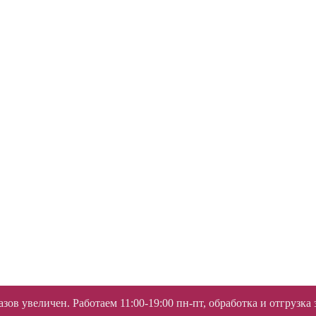
ов увеличен. Работаем 11:00-19:00 пн-пт, обработка и отгрузка