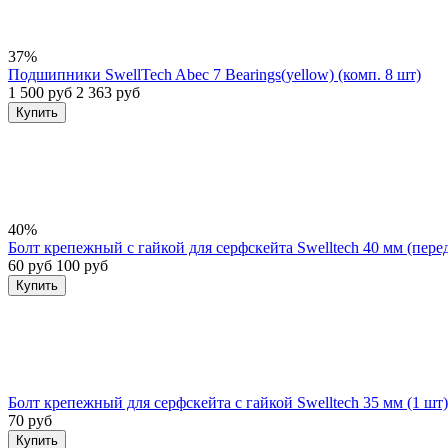
37%
Подшипники SwellTech Abec 7 Bearings(yellow) (комп. 8 шт)
1 500 руб
2 363 руб
Купить
40%
Болт крепежный с гайкой для серфскейта Swelltech 40 мм (пер
60 руб
100 руб
Купить
Болт крепежный для серфскейта с гайкой Swelltech 35 мм (1 шт)
70 руб
Купить