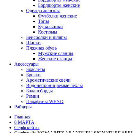
Бордшорты женские
Одежда женская
Футболки женские
Топы
Купальники
Костюмы
Бейсболки и шляпы
Шапки
Пляжная обувь
Мужские сланцы
Женские сланцы
Аксессуары
Браслеты
Брелки
Ароматические свечи
Водонепроницаемые чехлы
Балансборды
Ремни
Парафины WEND
Райдеры
Главная
8 МАРТА
Серфскейты
Cерфскейт YOW ARITZ ARANBURU SIGNATURE SERIE