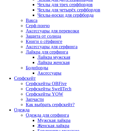
Чехлы для трех серфбордов
Чехлы для четырёх серфбордов
Чехлы-носки для серфборда
Вакса
Серф пончо
Аксессуары для перевозки
Защита от солнца
Книги о сёрфинге
Аксессуары для серфинга
Лайкра для серфинга
Лайкра мужская
Лайкра женская
Бодиборды
Аксессуары
Серфскейт
Серфскейты OBFive
Серфскейты SwellTech
Серфскейты YOW
Запчасти
Как выбрать серфскейт?
Одежда
Одежда для серфинга
Мужская лайкра
Женская лайкра
Бордшорты мужские