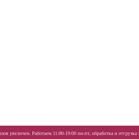
ов увеличен. Работаем 11:00-19:00 пн-пт, обработка и отгрузка