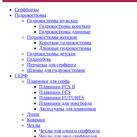
Серфборды
Гидрокостюмы
Гидрокостюмы мужские
Гидрокостюмы короткие
Гидрокостюмы длинные
Гидрокостюмы женские
Короткие гидрокостюмы
Длинные гидрокостюмы
Гидрокостюмы детские
Гидрообувь
Перчатки для серфинга
Шлемы для гидрокостюмов
СЕРФ
Плавники для серфа
Плавники FCS II
Плавники FCS
Плавники FUTURES
Плавники для лонгборда
Аксессуары для плавников
Лиши
Коврики
Чехлы
Чехлы для одного серфборда
Чехлы для двух серфбордов