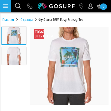
0
https://mc.yandex.ru/pixel/28467905289433451?rnd=%aw_random%
Главная
Одежда
Футболка REEF Easy Breezy Tee
ТОВАР
ОТСУТСТВУЕТ