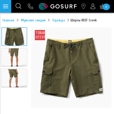
0
https://mc.yandex.ru/pixel/28467905289433451?rnd=%aw_random%
Главная
Мужские скидки
Одежда
Шорты REEF Creek
ТОВАР
ОТСУТСТВУЕТ