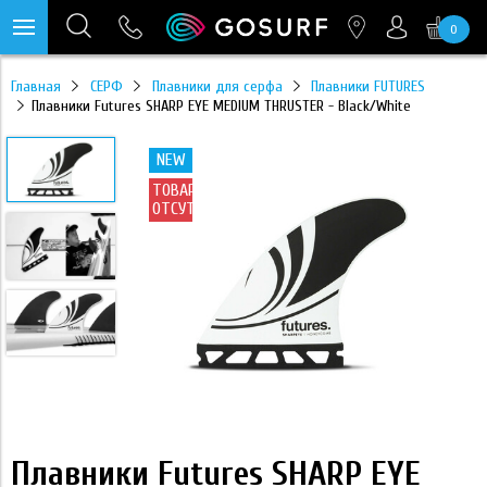
0
https://mc.yandex.ru/pixel/28467905289433451?rnd=%aw_random%
Главная
СЕРФ
Плавники для серфа
Плавники FUTURES
Плавники Futures SHARP EYE MEDIUM THRUSTER - Black/White
NEW
ТОВАР
ОТСУТСТВУЕТ
Плавники Futures SHARP EYE