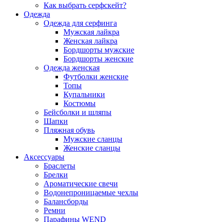
Как выбрать серфскейт?
Одежда
Одежда для серфинга
Мужская лайкра
Женская лайкра
Бордшорты мужские
Бордшорты женские
Одежда женская
Футболки женские
Топы
Купальники
Костюмы
Бейсболки и шляпы
Шапки
Пляжная обувь
Мужские сланцы
Женские сланцы
Аксессуары
Браслеты
Брелки
Ароматические свечи
Водонепроницаемые чехлы
Балансборды
Ремни
Парафины WEND