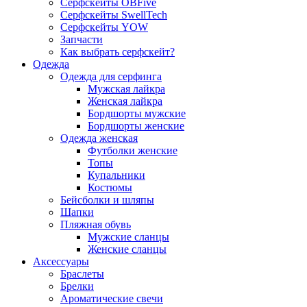
Серфскейты OBFive
Серфскейты SwellTech
Серфскейты YOW
Запчасти
Как выбрать серфскейт?
Одежда
Одежда для серфинга
Мужская лайкра
Женская лайкра
Бордшорты мужские
Бордшорты женские
Одежда женская
Футболки женские
Топы
Купальники
Костюмы
Бейсболки и шляпы
Шапки
Пляжная обувь
Мужские сланцы
Женские сланцы
Аксессуары
Браслеты
Брелки
Ароматические свечи