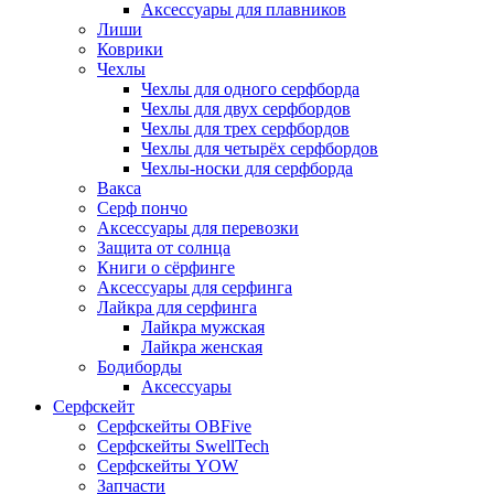
Аксессуары для плавников
Лиши
Коврики
Чехлы
Чехлы для одного серфборда
Чехлы для двух серфбордов
Чехлы для трех серфбордов
Чехлы для четырёх серфбордов
Чехлы-носки для серфборда
Вакса
Серф пончо
Аксессуары для перевозки
Защита от солнца
Книги о сёрфинге
Аксессуары для серфинга
Лайкра для серфинга
Лайкра мужская
Лайкра женская
Бодиборды
Аксессуары
Серфскейт
Серфскейты OBFive
Серфскейты SwellTech
Серфскейты YOW
Запчасти