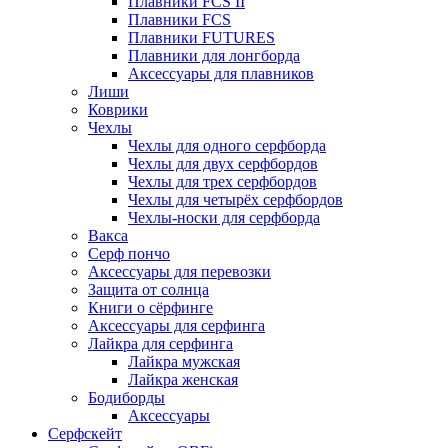
Плавники FCS II
Плавники FCS
Плавники FUTURES
Плавники для лонгборда
Аксессуары для плавников
Лиши
Коврики
Чехлы
Чехлы для одного серфборда
Чехлы для двух серфбордов
Чехлы для трех серфбордов
Чехлы для четырёх серфбордов
Чехлы-носки для серфборда
Вакса
Серф пончо
Аксессуары для перевозки
Защита от солнца
Книги о сёрфинге
Аксессуары для серфинга
Лайкра для серфинга
Лайкра мужская
Лайкра женская
Бодиборды
Аксессуары
Серфскейт