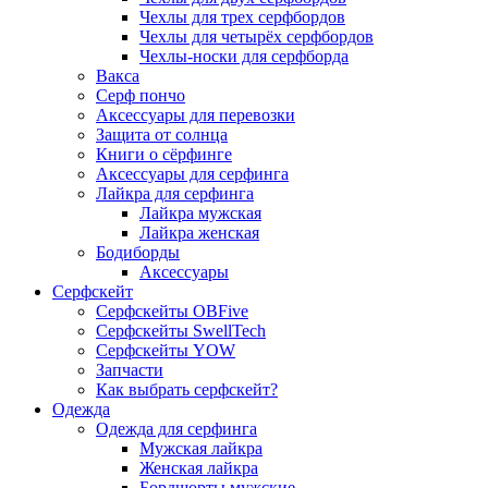
Чехлы для трех серфбордов
Чехлы для четырёх серфбордов
Чехлы-носки для серфборда
Вакса
Серф пончо
Аксессуары для перевозки
Защита от солнца
Книги о сёрфинге
Аксессуары для серфинга
Лайкра для серфинга
Лайкра мужская
Лайкра женская
Бодиборды
Аксессуары
Серфскейт
Серфскейты OBFive
Серфскейты SwellTech
Серфскейты YOW
Запчасти
Как выбрать серфскейт?
Одежда
Одежда для серфинга
Мужская лайкра
Женская лайкра
Бордшорты мужские