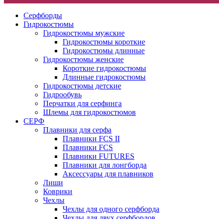
Серфборды
Гидрокостюмы
Гидрокостюмы мужские
Гидрокостюмы короткие
Гидрокостюмы длинные
Гидрокостюмы женские
Короткие гидрокостюмы
Длинные гидрокостюмы
Гидрокостюмы детские
Гидрообувь
Перчатки для серфинга
Шлемы для гидрокостюмов
СЕРФ
Плавники для серфа
Плавники FCS II
Плавники FCS
Плавники FUTURES
Плавники для лонгборда
Аксессуары для плавников
Лиши
Коврики
Чехлы
Чехлы для одного серфборда
Чехлы для двух серфбордов