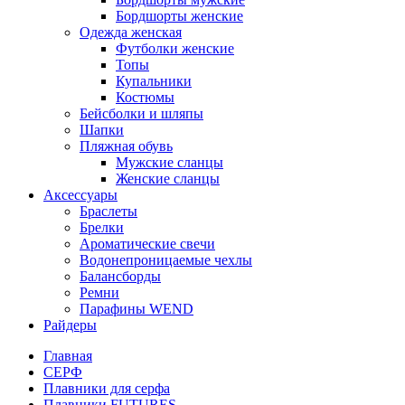
Бордшорты женские
Одежда женская
Футболки женские
Топы
Купальники
Костюмы
Бейсболки и шляпы
Шапки
Пляжная обувь
Мужские сланцы
Женские сланцы
Аксессуары
Браслеты
Брелки
Ароматические свечи
Водонепроницаемые чехлы
Балансборды
Ремни
Парафины WEND
Райдеры
Главная
СЕРФ
Плавники для серфа
Плавники FUTURES