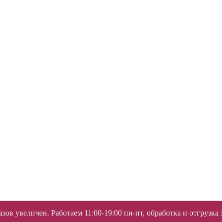
ов увеличен. Работаем 11:00-19:00 пн-пт, обработка и отгрузка