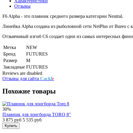
Характеристики
Отзывы
F6 Alpha - это плавник среднего размера категории Neutral.
Линейка Alpha создана из рыболовной сети NetPlus от Bureo с
Отзывчивый изгиб C6 создает одни из самых интересных фино
Метка
NEW
Бренд
FUTURES
Размер
M
Закладные
FUTURES
Reviews are disabled
Отзывы для сайта
Cackl
e
Похожие товары
30%
Плавник для лонгборда TORQ 8"
3 875 руб
5 535 руб
Купить