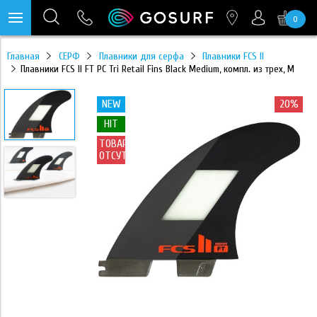
0
https://mc.yandex.ru/pixel/28467905289433451?rnd=%aw_random%
Главная
СЕРФ
Плавники для серфа
Плавники FCS II
Плавники FCS II FT PC Tri Retail Fins Black Medium, компл. из трех, M
NEW
20%
HIT
ТОВАР
ОТСУТСТВУЕТ