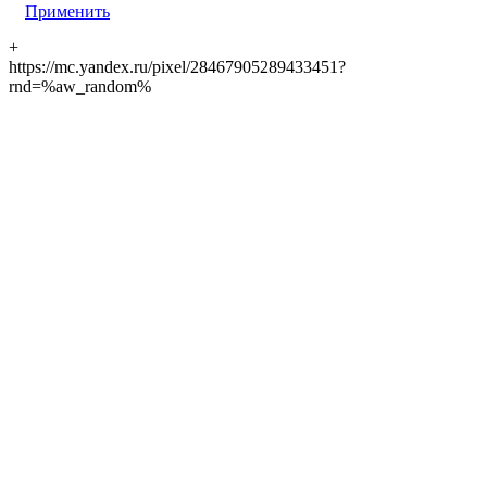
Применить
+
https://mc.yandex.ru/pixel/28467905289433451?
rnd=%aw_random%