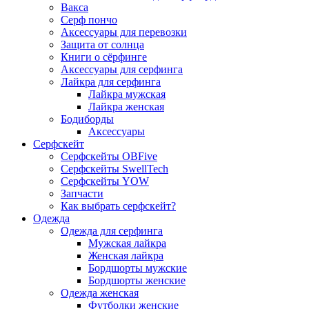
Вакса
Серф пончо
Аксессуары для перевозки
Защита от солнца
Книги о сёрфинге
Аксессуары для серфинга
Лайкра для серфинга
Лайкра мужская
Лайкра женская
Бодиборды
Аксессуары
Серфскейт
Серфскейты OBFive
Серфскейты SwellTech
Серфскейты YOW
Запчасти
Как выбрать серфскейт?
Одежда
Одежда для серфинга
Мужская лайкра
Женская лайкра
Бордшорты мужские
Бордшорты женские
Одежда женская
Футболки женские