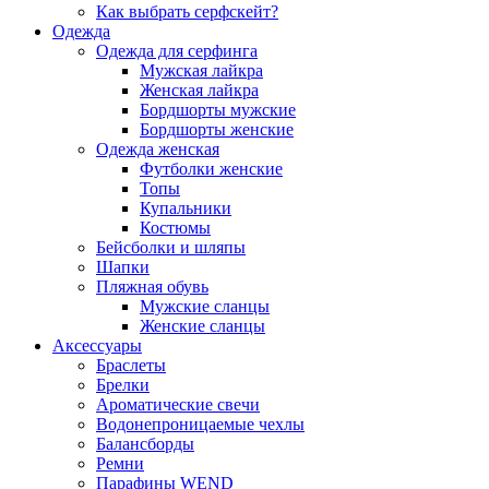
Как выбрать серфскейт?
Одежда
Одежда для серфинга
Мужская лайкра
Женская лайкра
Бордшорты мужские
Бордшорты женские
Одежда женская
Футболки женские
Топы
Купальники
Костюмы
Бейсболки и шляпы
Шапки
Пляжная обувь
Мужские сланцы
Женские сланцы
Аксессуары
Браслеты
Брелки
Ароматические свечи
Водонепроницаемые чехлы
Балансборды
Ремни
Парафины WEND