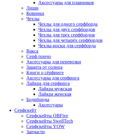
Аксессуары для плавников
Лиши
Коврики
Чехлы
Чехлы для одного серфборда
Чехлы для двух серфбордов
Чехлы для трех серфбордов
Чехлы для четырёх серфбордов
Чехлы-носки для серфборда
Вакса
Серф пончо
Аксессуары для перевозки
Защита от солнца
Книги о сёрфинге
Аксессуары для серфинга
Лайкра для серфинга
Лайкра мужская
Лайкра женская
Бодиборды
Аксессуары
Серфскейт
Серфскейты OBFive
Серфскейты SwellTech
Серфскейты YOW
Запчасти