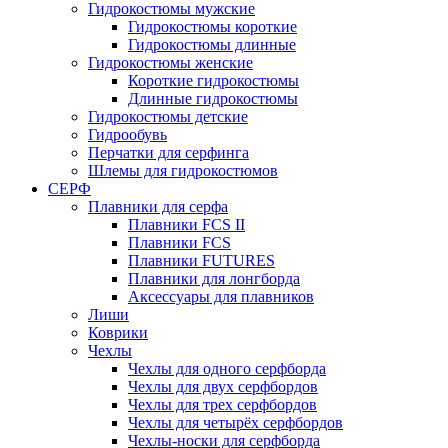
Гидрокостюмы мужские
Гидрокостюмы короткие
Гидрокостюмы длинные
Гидрокостюмы женские
Короткие гидрокостюмы
Длинные гидрокостюмы
Гидрокостюмы детские
Гидрообувь
Перчатки для серфинга
Шлемы для гидрокостюмов
СЕРФ
Плавники для серфа
Плавники FCS II
Плавники FCS
Плавники FUTURES
Плавники для лонгборда
Аксессуары для плавников
Лиши
Коврики
Чехлы
Чехлы для одного серфборда
Чехлы для двух серфбордов
Чехлы для трех серфбордов
Чехлы для четырёх серфбордов
Чехлы-носки для серфборда