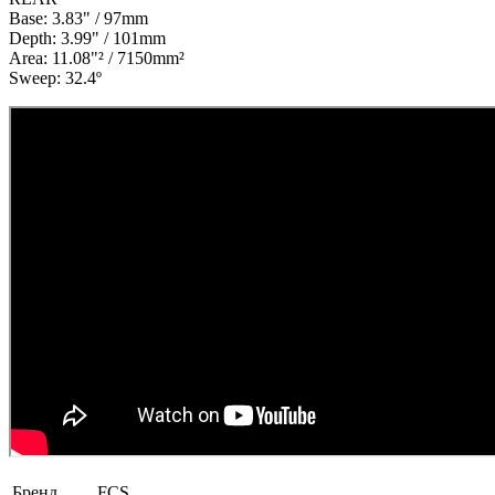
Base:
3.83" / 97mm
Depth:
3.99" / 101mm
Area:
11.08"² / 7150mm²
Sweep:
32.4º
Бренд
FCS