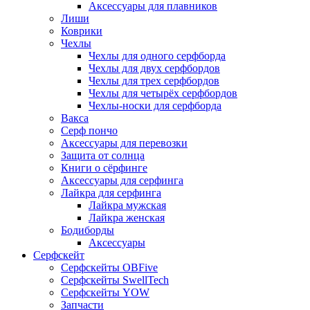
Аксессуары для плавников
Лиши
Коврики
Чехлы
Чехлы для одного серфборда
Чехлы для двух серфбордов
Чехлы для трех серфбордов
Чехлы для четырёх серфбордов
Чехлы-носки для серфборда
Вакса
Серф пончо
Аксессуары для перевозки
Защита от солнца
Книги о сёрфинге
Аксессуары для серфинга
Лайкра для серфинга
Лайкра мужская
Лайкра женская
Бодиборды
Аксессуары
Серфскейт
Серфскейты OBFive
Серфскейты SwellTech
Серфскейты YOW
Запчасти