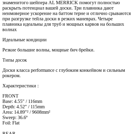
знаменитого шейпера AL MERRICK помогут полностью
раскрыть потенциал вашей доски. Три плавника дают
неимоверное ускорение на баттом терне и отлично срываются
при разгрузке тейла доски в резких маневрах. Четыре
плавника идеальны для труб и мощных карвов на больших
волнах
Идеальные кондиции
Резкие большие волны, мощные бич брейки.
Типы досок
Доски класса performance с глубоким конкейвом и сильным
рокером.
Характеристики :
FRONT
Base: 4.55" / 116mm
Depth: 4.52" / 115mm
Area: 14.89"² / 9608mm²
Sweep: 36.6º
Foil: Flat
REAR