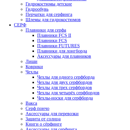
Гидрокостюмы детские
Гидрообувь
Перчатки для серфинга
Шлемы для гидрокостюмов
СЕРФ
Плавники для серфа
Плавники FCS II
Плавники FCS
Плавники FUTURES
Плавники для лонгборда
Аксессуары для плавников
Лиши
Коврики
Чехлы
Чехлы для одного серфборда
Чехлы для двух серфбордов
Чехлы для трех серфбордов
Чехлы для четырёх серфбордов
Чехлы-носки для серфборда
Вакса
Серф пончо
Аксессуары для перевозки
Защита от солнца
Книги о сёрфинге
Аксессуары для серфинга