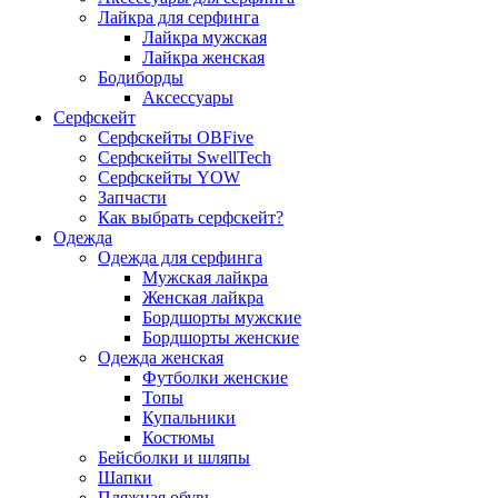
Лайкра для серфинга
Лайкра мужская
Лайкра женская
Бодиборды
Аксессуары
Серфскейт
Серфскейты OBFive
Серфскейты SwellTech
Серфскейты YOW
Запчасти
Как выбрать серфскейт?
Одежда
Одежда для серфинга
Мужская лайкра
Женская лайкра
Бордшорты мужские
Бордшорты женские
Одежда женская
Футболки женские
Топы
Купальники
Костюмы
Бейсболки и шляпы
Шапки
Пляжная обувь