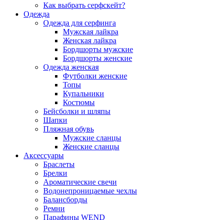
Как выбрать серфскейт?
Одежда
Одежда для серфинга
Мужская лайкра
Женская лайкра
Бордшорты мужские
Бордшорты женские
Одежда женская
Футболки женские
Топы
Купальники
Костюмы
Бейсболки и шляпы
Шапки
Пляжная обувь
Мужские сланцы
Женские сланцы
Аксессуары
Браслеты
Брелки
Ароматические свечи
Водонепроницаемые чехлы
Балансборды
Ремни
Парафины WEND