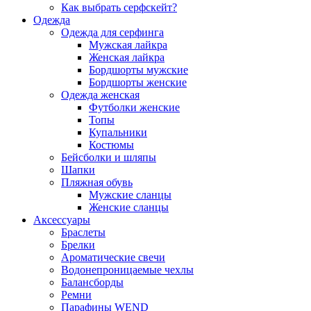
Как выбрать серфскейт?
Одежда
Одежда для серфинга
Мужская лайкра
Женская лайкра
Бордшорты мужские
Бордшорты женские
Одежда женская
Футболки женские
Топы
Купальники
Костюмы
Бейсболки и шляпы
Шапки
Пляжная обувь
Мужские сланцы
Женские сланцы
Аксессуары
Браслеты
Брелки
Ароматические свечи
Водонепроницаемые чехлы
Балансборды
Ремни
Парафины WEND