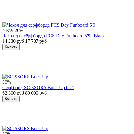
NEW
20%
Чехол для сёрфборда FCS Day Funboard 5'9" Black
14 230 руб
17 787 руб
Купить
30%
Сёрфборд SCISSORS Buck Up 6'2"
62 300 руб
89 000 руб
Купить
30%