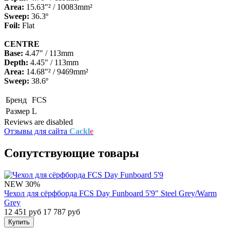
Area:
15.63"² / 10083mm²
Sweep:
36.3º
Foil:
Flat
CENTRE
Base:
4.47" / 113mm
Depth:
4.45" / 113mm
Area:
14.68"² / 9469mm²
Sweep:
38.6º
Бренд
FCS
Размер
L
Reviews are disabled
Отзывы для сайта
Cackl
e
Сопутствующие товары
NEW
30%
Чехол для сёрфборда FCS Day Funboard 5'9" Steel Grey/Warm
Grey
12 451 руб
17 787 руб
Купить