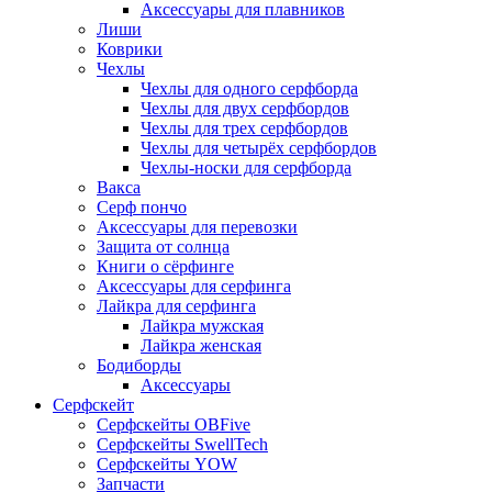
Аксессуары для плавников
Лиши
Коврики
Чехлы
Чехлы для одного серфборда
Чехлы для двух серфбордов
Чехлы для трех серфбордов
Чехлы для четырёх серфбордов
Чехлы-носки для серфборда
Вакса
Серф пончо
Аксессуары для перевозки
Защита от солнца
Книги о сёрфинге
Аксессуары для серфинга
Лайкра для серфинга
Лайкра мужская
Лайкра женская
Бодиборды
Аксессуары
Серфскейт
Серфскейты OBFive
Серфскейты SwellTech
Серфскейты YOW
Запчасти