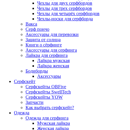
Чехлы для двух серфбордов
Чехлы для трех серфбордов
Чехлы для четырёх серфбордов
Чехлы-носки для серфборда
Вакса
Серф пончо
Аксессуары для перевозки
Защита от солнца
Книги о сёрфинге
Аксессуары для серфинга
Лайкра для серфинга
Лайкра мужская
Лайкра женская
Бодиборды
Аксессуары
Серфскейт
Серфскейты OBFive
Серфскейты SwellTech
Серфскейты YOW
Запчасти
Как выбрать серфскейт?
Одежда
Одежда для серфинга
Мужская лайкра
Женская лайкра