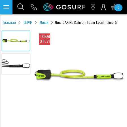
0
https://mc.yandex.ru/pixel/28467905289433451?rnd=%aw_random%
Главная
СЕРФ
Лиши
Лиш DAKINE Kaiman Team Leash Lime 6'
ТОВАР
ОТСУТСТВУЕТ