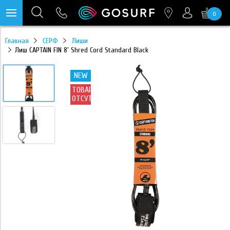
0
https://mc.yandex.ru/pixel/28467905289433451?rnd=%aw_random%
Главная
СЕРФ
Лиши
Лиш CAPTAIN FIN 8' Shred Cord Standard Black
NEW
ТОВАР
ОТСУТСТВУЕТ