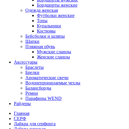
Бордшорты женские
Одежда женская
Футболки женские
Топы
Купальники
Костюмы
Бейсболки и шляпы
Шапки
Пляжная обувь
Мужские сланцы
Женские сланцы
Аксессуары
Браслеты
Брелки
Ароматические свечи
Водонепроницаемые чехлы
Балансборды
Ремни
Парафины WEND
Райдеры
Главная
СЕРФ
Лайкра для серфинга
Лайкра женская