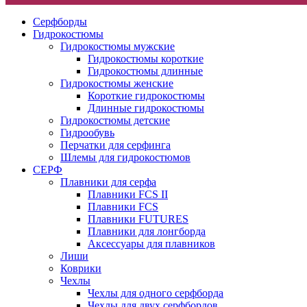
Серфборды
Гидрокостюмы
Гидрокостюмы мужские
Гидрокостюмы короткие
Гидрокостюмы длинные
Гидрокостюмы женские
Короткие гидрокостюмы
Длинные гидрокостюмы
Гидрокостюмы детские
Гидрообувь
Перчатки для серфинга
Шлемы для гидрокостюмов
СЕРФ
Плавники для серфа
Плавники FCS II
Плавники FCS
Плавники FUTURES
Плавники для лонгборда
Аксессуары для плавников
Лиши
Коврики
Чехлы
Чехлы для одного серфборда
Чехлы для двух серфбордов