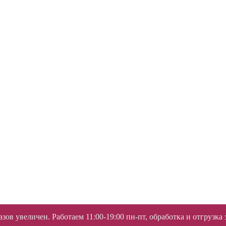
ов увеличен. Работаем 11:00-19:00 пн-пт, обработка и отгрузка