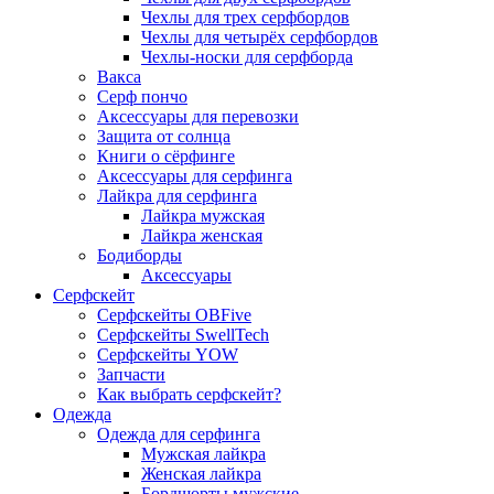
Чехлы для трех серфбордов
Чехлы для четырёх серфбордов
Чехлы-носки для серфборда
Вакса
Серф пончо
Аксессуары для перевозки
Защита от солнца
Книги о сёрфинге
Аксессуары для серфинга
Лайкра для серфинга
Лайкра мужская
Лайкра женская
Бодиборды
Аксессуары
Серфскейт
Серфскейты OBFive
Серфскейты SwellTech
Серфскейты YOW
Запчасти
Как выбрать серфскейт?
Одежда
Одежда для серфинга
Мужская лайкра
Женская лайкра
Бордшорты мужские