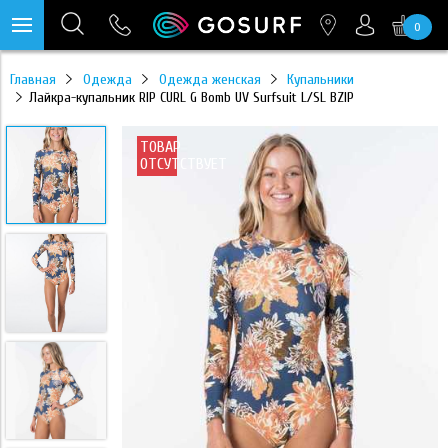
0
https://mc.yandex.ru/pixel/28467905289433451?rnd=%aw_random%
Главная
Одежда
Одежда женская
Купальники
Лайкра-купальник RIP CURL G Bomb UV Surfsuit L/SL BZIP
ТОВАР
ОТСУТСТВУЕТ