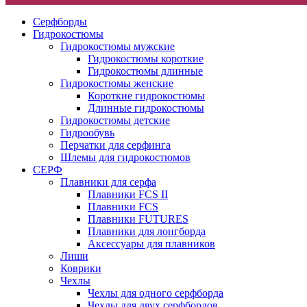
Серфборды
Гидрокостюмы
Гидрокостюмы мужские
Гидрокостюмы короткие
Гидрокостюмы длинные
Гидрокостюмы женские
Короткие гидрокостюмы
Длинные гидрокостюмы
Гидрокостюмы детские
Гидрообувь
Перчатки для серфинга
Шлемы для гидрокостюмов
СЕРФ
Плавники для серфа
Плавники FCS II
Плавники FCS
Плавники FUTURES
Плавники для лонгборда
Аксессуары для плавников
Лиши
Коврики
Чехлы
Чехлы для одного серфборда
Чехлы для двух серфбордов