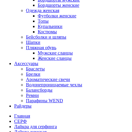
Бордшорты женские
Одежда женская
Футболки женские
Топы
Купальники
Костюмы
Бейсболки и шляпы
Шапки
Пляжная обувь
Мужские сланцы
Женские сланцы
Аксессуары
Браслеты
Брелки
Ароматические свечи
Водонепроницаемые чехлы
Балансборды
Ремни
Парафины WEND
Райдеры
Главная
СЕРФ
Лайкра для серфинга
Лайкра женская