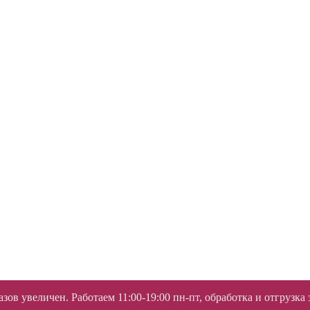
ов увеличен. Работаем 11:00-19:00 пн-пт, обработка и отгрузка