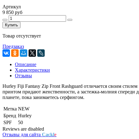
Артикул
9 850 руб
Купить
Товар отсутствует
Предзаказ
Описание
Характеристики
Отзывы
Hurley Fiji Fantasy Zip Front Rashguard отличается своим сти
принтом придают женственности, а застежка-молния спереди доб
планете, пока занимаетесь серфингом.
Метка
NEW
Бренд
Hurley
SPF
50
Reviews are disabled
Отзывы для сайта
Cackl
e