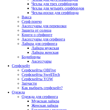
Чехлы для трех серфбордов
Чехлы для четырёх серфбордов
Чехлы-носки для серфборда
Вакса
Серф пончо
Аксессуары для перевозки
Защита от солнца
Книги о сёрфинге
Аксессуары для серфинга
Лайкра для серфинга
Лайкра мужская
Лайкра женская
Бодиборды
Аксессуары
Серфскейт
Серфскейты OBFive
Серфскейты SwellTech
Серфскейты YOW
Запчасти
Как выбрать серфскейт?
Одежда
Одежда для серфинга
Мужская лайкра
Женская лайкра
Бордшорты мужские