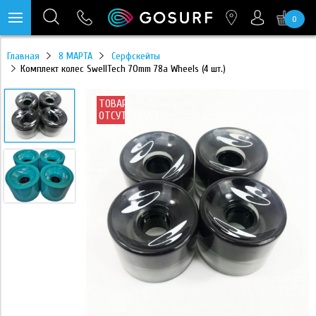
0
https://mc.yandex.ru/pixel/28467905289433451?rnd=%aw_random%
Главная
8 МАРТА
Серфскейты
Комплект колес SwellTech 70mm 78a Wheels (4 шт.)
ТОВАР
ОТСУТСТВУЕТ