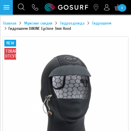
0
https://mc.yandex.ru/pixel/28467905289433451?rnd=%aw_random%
Главная
Мужские скидки
Гидроодежда
Гидрошлем
Гидрошлем DAKINE Cyclone 3mm Hood
NEW
ТОВАР
ОТСУТСТВУЕТ