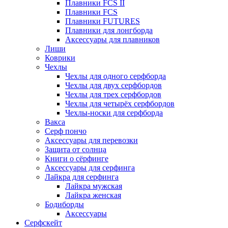
Плавники FCS II
Плавники FCS
Плавники FUTURES
Плавники для лонгборда
Аксессуары для плавников
Лиши
Коврики
Чехлы
Чехлы для одного серфборда
Чехлы для двух серфбордов
Чехлы для трех серфбордов
Чехлы для четырёх серфбордов
Чехлы-носки для серфборда
Вакса
Серф пончо
Аксессуары для перевозки
Защита от солнца
Книги о сёрфинге
Аксессуары для серфинга
Лайкра для серфинга
Лайкра мужская
Лайкра женская
Бодиборды
Аксессуары
Серфскейт