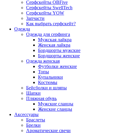
Серфскейты OBFive
Серфскейты SwellTech
Серфскейты YOW
Запчасти
Как выбрать серфскейт?
Одежда
Одежда для серфинга
Мужская лайкра
Женская лайкра
Бордшорты мужские
Бордшорты женские
Одежда женская
Футболки женские
Топы
Купальники
Костюмы
Бейсболки и шляпы
Шапки
Пляжная обувь
Мужские сланцы
Женские сланцы
Аксессуары
Браслеты
Брелки
Ароматические свечи