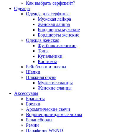
Как выбрать серфскейт?
Одежда
Одежда для серфинга
Мужская лайкра
Женская лайкра
Бордшорты мужские
Бордшорты женские
Одежда женская
Футболки женские
Топы
Купальники
Костюмы
Бейсболки и шляпы
Шапки
Пляжная обувь
Мужские сланцы
Женские сланцы
Аксессуары
Браслеты
Брелки
Ароматические свечи
Водонепроницаемые чехлы
Балансборды
Ремни
Парафины WEND