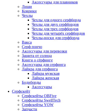
Аксессуары для плавников
Лиши
Коврики
Чехлы
Чехлы для одного серфборда
Чехлы для двух серфбордов
Чехлы для трех серфбордов
Чехлы для четырёх серфбордов
Чехлы-носки для серфборда
Вакса
Серф пончо
Аксессуары для перевозки
Защита от солнца
Книги о сёрфинге
Аксессуары для серфинга
Лайкра для серфинга
Лайкра мужская
Лайкра женская
Бодиборды
Аксессуары
Серфскейт
Серфскейты OBFive
Серфскейты SwellTech
Серфскейты YOW
Запчасти